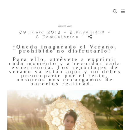
Bienvenido Verano
09 junio 2018 -
Bienvenidos
-
8 Comentarios
-
¡Queda inagurado el Verano,
prohibido no disfrutarlo!
Para ello, atrévete a exprimir
cada momento y a recordar cada
experiencia. Los reportajes de
verano ya están aquí y no debes
preocuparte por el resto,
nosotros nos encargamos de
hacerlos realidad.