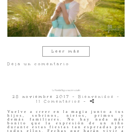
Leer más
Deja un comentario
La Navidad llega a nuestro estudio
28 noviembre 2017 -
Bienvenidos
-
11 Comentarios
-
Vuelve a creer en la magia junto a tus
hijos, sobrinos, nietos, primos y
demás familiares. No hay nada más
bonito que la expresión de un niño
durante estas fiestas tan esperadas por
todos ellos. Fechas que harán vivir a