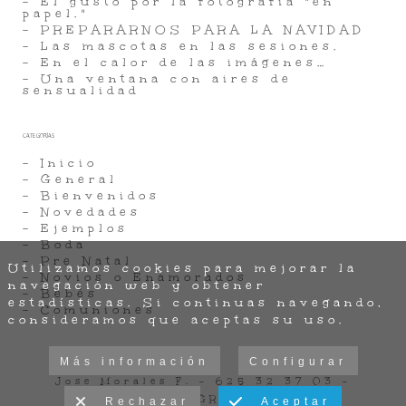
- El gusto por la fotografia "en
papel."
- PREPARARNOS PARA LA NAVIDAD
- Las mascotas en las sesiones.
- En el calor de las imágenes…
- Una ventana con aires de
sensualidad
CATEGORÍAS
- Inicio
- General
- Bienvenidos
- Novedades
- Ejemplos
- Boda
- Pre Natal
Utilizamos cookies para mejorar la
- Novios o Enamorados
navegación web y obtener
- Bebés
estadísticas. Si continuas navegando,
- Comuniones
consideramos que aceptas su uso.
Más información
Configurar
Jose Morales F. - 625 32 37 03 -
FOTÓGRAFO
Rechazar
Aceptar