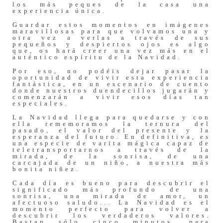
los más peques de la casa una
experiencia única.
Guardar estos momentos en imágenes
maravillosas para que volvamos una y
otra vez a verlas a través de sus
pequeños y despiertos ojos es algo
que, os hará creer una vez más en el
auténtico espíritu de la Navidad.
Por eso, no podéis dejar pasar la
oportunidad de vivir esta experiencia
fantástica, en un escenario de cuento
donde nuestros duendecillos jugarán y
comenzarán a vivir esos días tan
especiales.
La Navidad llega para quedarse y con
ella rememoramos la ternura del
pasado, el valor del presente y la
esperanza del futuro. En definitiva, es
una especie de varita mágica capaz de
teletransportarnos a través de la
mirada, de la sonrisa, de una
carcajada de un niño, a nuestra más
bonita niñez.
Cada día es bueno para descubrir el
significado más profundo de una
sonrisa, una mirada de amor, un
afectuoso saludo... La Navidad es el
momento perfecto para volver a
descubrir los verdaderos valores.
Bastan sólo cinco minutos, para