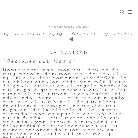
PREPARARNOS PARA LA NAVIDAD
10 noviembre 2018 -
General
- Comentar
-
LA NAVIDAD
“Sesiones con Magia”
Noviembre, sabemos que dentro de
muy poco andaremos metidos en el
ajetreo de las compras navideñas, los
establecimientos cada vez más llenos
de gente buscando el regalo perfecto,
ese regalo que queremos que sea tan
especial que nunca encontramos el
adecuado, pero…….. que mejor regalo
que ver el semblante de nuestros
familiares y amigos abriendo sus
regalos, de la alegría de los seres
queridos por compartir con nosotros
estas fechas, que mejor regalo que
ver sus expresiones plasmadas en
fotografías que colocaremos en un
marco recordando esos momentos
vividos con tanto entusiasmo y