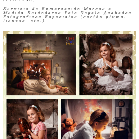
felicidad.
Servicio de Enmarcación-Marcos a
Medida-Estándares-Foto Regalo-Acabados
Fotograficos Especiales (cartón pluma,
lienzos, etc.)