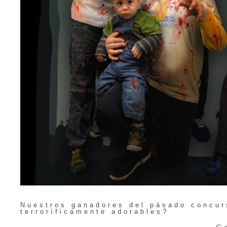
Nuestros ganadores del pásado concu
terroríficamente adorables?