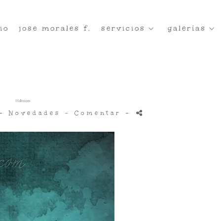
io
jose morales f.
servicios
galerías
Halloween
 -
Novedades
- Comentar
-